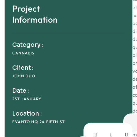
Project
et
iu
Information
o
d
d
Category :
q
CANNABIS
bl
p
Client :
v
JOHN DUO
de
a
Date :
c
2ST JANUARY
q
d
Location :
et
EVANTO HQ 24 FIFTH ST
q
m