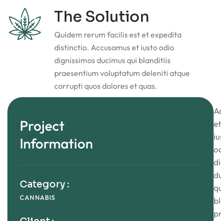
The Solution
Quidem rerum facilis est et expedita
distinctio. Accusamus et iusto odio
dignissimos ducimus qui blanditiis
praesentium voluptatum deleniti atque
corrupti quos dolores et quas.
A
Project
et
iu
Information
o
d
d
Category :
q
CANNABIS
bl
p