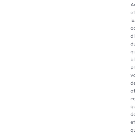
A
et
iu
o
d
d
q
bl
p
v
de
a
c
q
d
et
q