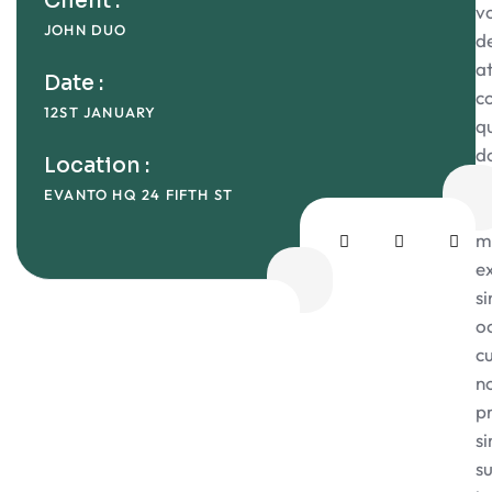
Client :
v
JOHN DUO
de
a
Date :
c
12ST JANUARY
q
d
Location :
et
EVANTO HQ 24 FIFTH ST
q
m
e
si
o
c
n
p
si
s