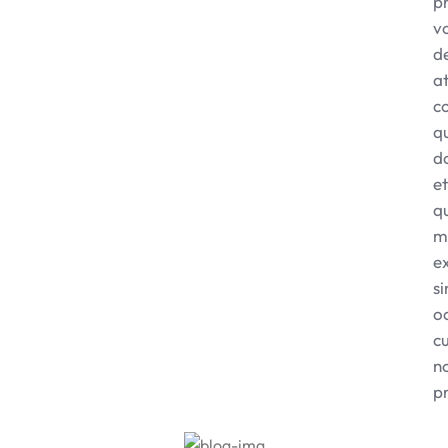
p
v
de
a
c
q
d
et
q
m
e
si
o
c
n
p