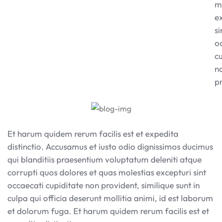
m
e
si
o
c
n
p
Et harum quidem rerum facilis est et expedita
distinctio. Accusamus et iusto odio dignissimos ducimus
qui blanditiis praesentium voluptatum deleniti atque
corrupti quos dolores et quas molestias excepturi sint
occaecati cupiditate non provident, similique sunt in
culpa qui officia deserunt mollitia animi, id est laborum
et dolorum fuga. Et harum quidem rerum facilis est et