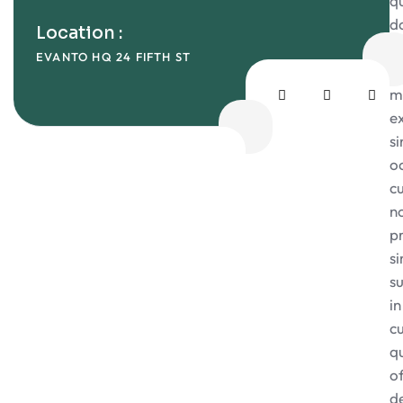
q
d
Location :
et
EVANTO HQ 24 FIFTH ST
q
m
e
si
o
c
n
p
si
s
in
c
q
of
d