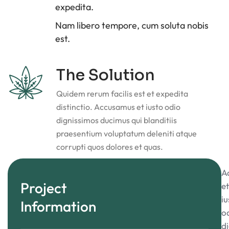
expedita.
Nam libero tempore, cum soluta nobis
est.
The Solution
Quidem rerum facilis est et expedita
distinctio. Accusamus et iusto odio
dignissimos ducimus qui blanditiis
praesentium voluptatum deleniti atque
corrupti quos dolores et quas.
A
Project
et
iu
Information
o
d