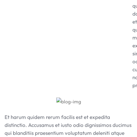
q
d
et
q
m
e
si
o
c
n
p
Et harum quidem rerum facilis est et expedita
distinctio. Accusamus et iusto odio dignissimos ducimus
qui blanditiis praesentium voluptatum deleniti atque