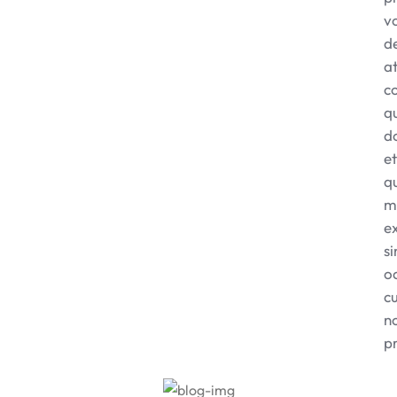
v
de
a
c
q
d
et
q
m
e
si
o
c
n
p