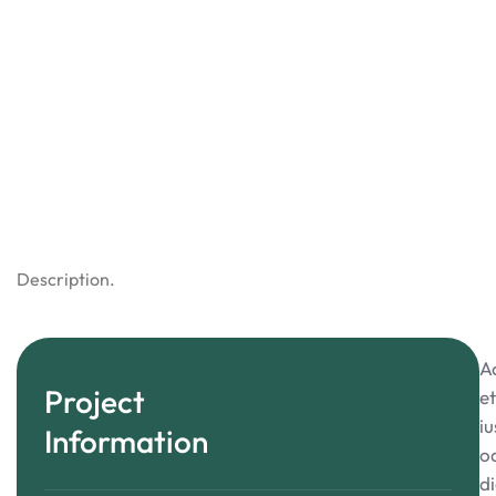
Description.
A
Project
et
iu
Information
o
d