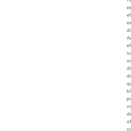
es
et
e
di
A
et
iu
o
d
d
q
bl
p
v
de
a
c