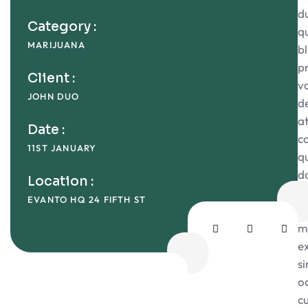
d
Category :
q
MARIJUANA
bl
p
Client :
v
JOHN DUO
de
a
Date :
c
11ST JANUARY
q
d
Location :
et
EVANTO HQ 24 FIFTH ST
q
m
e
si
o
c