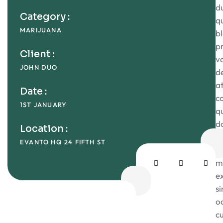
d
Category :
q
MARIJUANA
bl
p
Client :
v
JOHN DUO
de
a
Date :
c
1ST JANUARY
q
d
Location :
et
EVANTO HQ 24 FIFTH ST
q
m
e
si
o
c